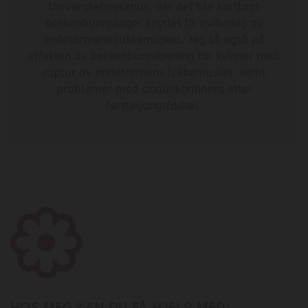
Universitetssykehus, der det ble kartlagt
bekkenbunnplager knyttet til avrivning av
endetarmens lukkemuskel. Jeg så også på
effekten av bekkenbunnstrening for kvinner med
ruptur av endetarmens lukkemuskel, samt
problemer med analinkontinens etter
førstegangsfødsel.
HOS MEG KAN DU FÅ HJELP MED: